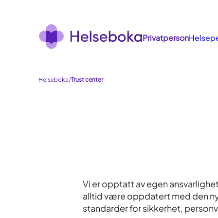
Privatperson
Helsepe
Helseboka
/
Trust center
Vi er opptatt av egen ansvarlighet 
alltid være oppdatert med den nye
standarder for sikkerhet, person