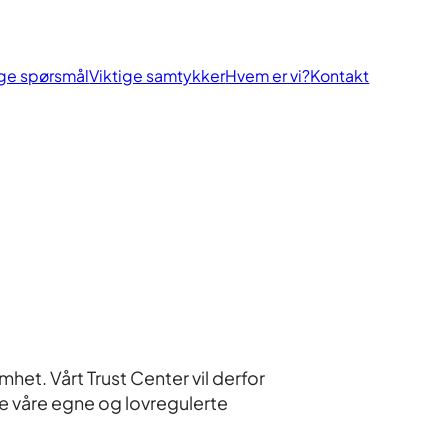
ige spørsmål
Viktige samtykker
Hvem er vi?
Kontakt
mhet. Vårt Trust Center vil derfor
ve våre egne og lovregulerte