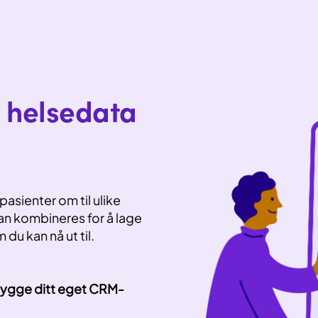
 helsedata
asienter om til ulike
n kombineres for å lage
du kan nå ut til.
 bygge ditt eget CRM-