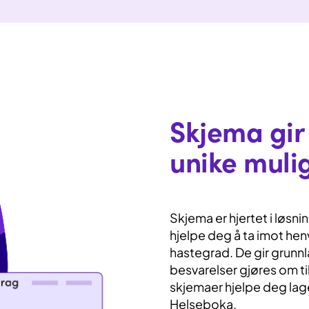
Skjema gi
unike muli
Skjema er hjertet i løsn
hjelpe deg å ta imot hen
hastegrad. De gir grunnla
besvarelser gjøres om til
skjemaer hjelpe deg lag
Helseboka.