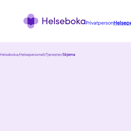
Privatperson
Helsepe
Helseboka
/
Helsepersonell
/
Tjenester
/
Skjema